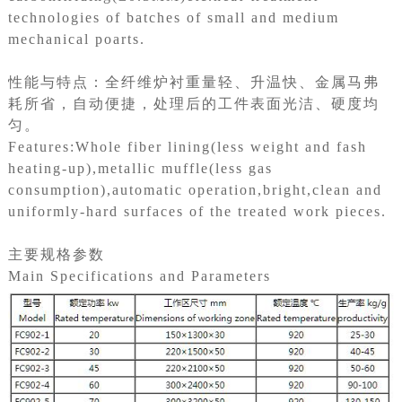
technologies of batches of small and medium
mechanical poarts.
性能与特点：全纤维炉衬重量轻、升温快、金属马弗
耗所省，自动便捷，处理后的工件表面光洁、硬度均
匀。
Features:Whole fiber lining(less weight and fash
heating-up),metallic muffle(less gas
consumption),automatic operation,bright,clean and
uniformly-hard surfaces of the treated work pieces.
主要规格参数
Main Specifications and Parameters